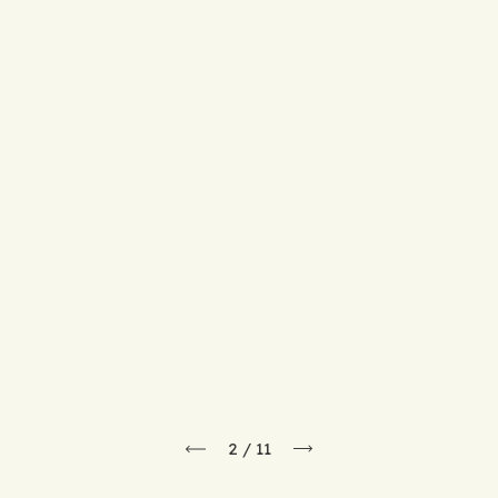
2
/
11