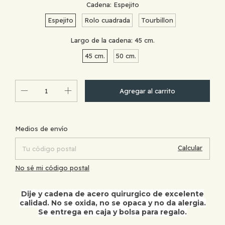
Cadena:
Espejito
Espejito
Rolo cuadrada
Tourbillon
Largo de la cadena:
45 cm.
45 cm.
50 cm.
Cambiar CP
Entregas para el CP:
Medios de envío
Calcular
No sé mi código postal
Dije y cadena de acero quirurgico de excelente
calidad. No se oxida, no se opaca y no da alergia.
Se entrega en caja y bolsa para regalo.