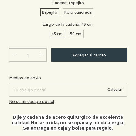
Cadena:
Espejito
Espejito
Rolo cuadrada
Largo de la cadena:
45 cm.
45 cm.
50 cm.
Cambiar CP
Entregas para el CP:
Medios de envío
Calcular
No sé mi código postal
Dije y cadena de acero quirurgico de excelente
calidad. No se oxida, no se opaca y no da alergia.
Se entrega en caja y bolsa para regalo.